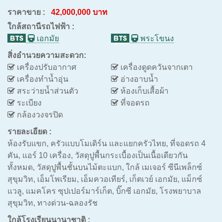
ราคาขาย :
42,000,000 บาท
ใกล้สถานีรถไฟฟ้า :
เอกมัย
พระโขนง
สิ่งอำนวยความสะดวก:
เครื่องปรับอากาศ
เครื่องดูดควันจากเตา
เครื่องทำน้ำอุ่น
อ่างอาบน้ำ
สระว่ายน้ำส่วนตัว
ห้องเก็บเสื้อผ้า
ระเบียง
ที่จอดรถ
กล้องวงจรปิด
รายละเอียด :
ห้องรับแขก, ครัวแบบโมเดิร์น และแยกครัวไทย, ที่จอดรถ 4
คัน, แอร์ 10 เครื่อง, วัสดุปูพื้นกระเบื้องเป็นเนื้อเดียวกัน
ทั้งหมด, วัสดุปูพื้นชั้นบนไม้ตะแบก, ใกล้ เมเจอร์ ซีนีเพล็กซ์
สุขุมวิท, เอ็มโพเรียม, เอ็มควอเทียร์, เก็ตเวย์ เอกมัย, แม็กซ์
แวลู, แมคโคร ซุปเปอร์มาร์เก็ต, บิ๊กซี เอกมัย, โรงพยาบาล
สุขุมวิท, ทางด่วน-ฉลองรัช
ใกล้โรงเรียนนานาชาติ :