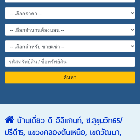
ค้นหา
บ้านเดี่ยว ดิ อิลิแกนท์, ซ.สุขุมวิท65/
ปรีดี15, แขวงคลองตันเหนือ, เขตวัฒนา,