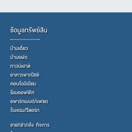
ข้อมูลทรัพย์สิน
บ้านเดี่ยว
บ้านแฝด
ทาวน์เฮาส์
อาคารพาณิชย์
คอนโดมิเนียม
โฮมออฟฟิศ
อพาร์ทเมนต์/แฟลต
โรงแรม/รีสอร์ท
ขาย/เช่า/เซ้ง กิจการ